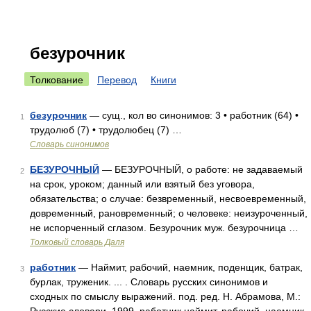
безурочник
Толкование
Перевод
Книги
безурочник
— сущ., кол во синонимов: 3 • работник (64) •
1
трудолюб (7) • трудолюбец (7) …
Словарь синонимов
БЕЗУРОЧНЫЙ
— БЕЗУРОЧНЫЙ, о работе: не задаваемый
2
на срок, уроком; данный или взятый без уговора,
обязательства; о случае: безвременный, несвоевременный,
довременный, рановременный; о человеке: неизуроченный,
не испорченный сглазом. Безурочник муж. безурочница …
Толковый словарь Даля
работник
— Наймит, рабочий, наемник, поденщик, батрак,
3
бурлак, труженик. ... . Словарь русских синонимов и
сходных по смыслу выражений. под. ред. Н. Абрамова, М.: