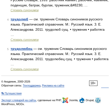
Русские словари, 1999. работник наймит, рабочий, наемник,
поденщик, батрак, бурлак, труженик;&#8230; …
Словарь синонимов
трудолюб
— см. труженик Словарь синонимов русского
4
языка. Практический справочник. М.: Русский язык. З. Е.
Александрова. 2011. трудолюб сущ. • труженик • работяга
…
Словарь синонимов
трудолюбец
— см. труженик Словарь синонимов русского
5
языка. Практический справочник. М.: Русский язык. З. Е.
Александрова. 2011. трудолюбец сущ. • труженик • работяга
…
Словарь синонимов
© Академик, 2000-2026
18+
Обратная связь:
Техподдержка
,
Реклама на сайте
👣 Путешествия
Экспорт словарей на сайты
, сделанные на PHP,
Joomla,
Drupal,
WordPress, MODx.